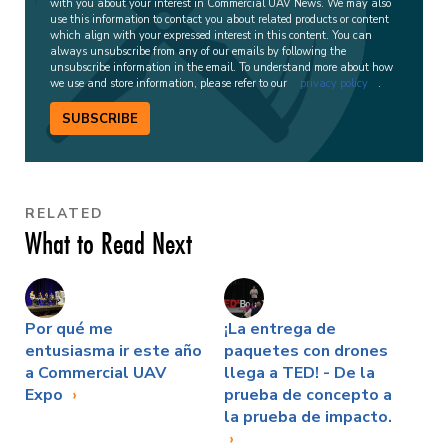
with you about your interest in Commercial UAV News. We may also
use this information to contact you about related products or content
which align with your expressed interest in this content. You can
always unsubscribe from any of our emails by following the
unsubscribe information in the email. To understand more about how
we use and store information, please refer to our
privacy policy
.
SUBSCRIBE
RELATED
What to Read Next
Por qué me
¡La entrega de
entusiasma ir este año
paquetes con drones
a Commercial UAV
llega a TED! - De la
Expo
prueba de concepto a
la prueba de impacto.