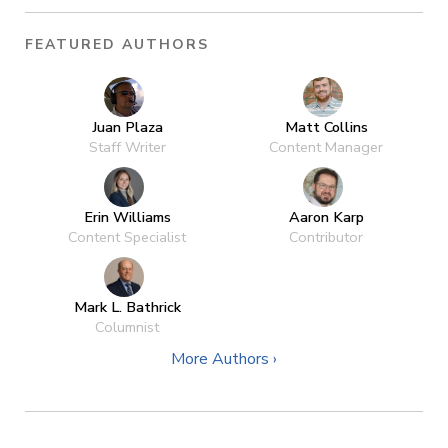
FEATURED AUTHORS
Juan Plaza
Matt Collins
Staff Writer
Content Manager
Erin Williams
Aaron Karp
Content Specialist
Contributor
Mark L. Bathrick
Columnist
More Authors ›