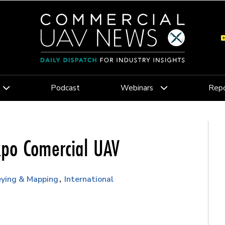
Podcast
Webinars
Repo
xpo Comercial UAV
eying & Mapping
International