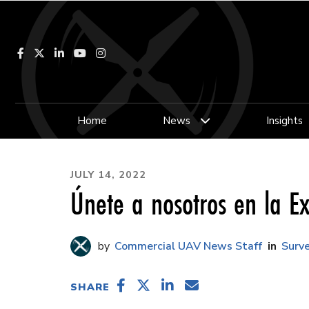
Facebook
LinkedIn
YouTube
Instagram
Home
News
Insights
JULY 14, 2022
Únete a nosotros en la E
Commercial UAV News Staff
Surv
SHARE