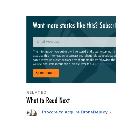
Want more stories like this? Subscr
The information you submit will be stored and used to communi
also use this information to contact you about related products o
can always unsubscribe from any of our emails by following the
we use and store information, please refer to our
privacy policy
.
SUBSCRIBE
RELATED
What to Read Next
Procore to Acquire DroneDeploy