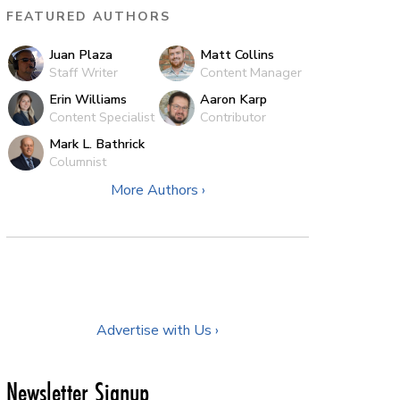
FEATURED AUTHORS
Juan Plaza
Matt Collins
Staff Writer
Content Manager
Erin Williams
Aaron Karp
Content Specialist
Contributor
Mark L. Bathrick
Columnist
More Authors ›
Advertise with Us ›
Newsletter Signup