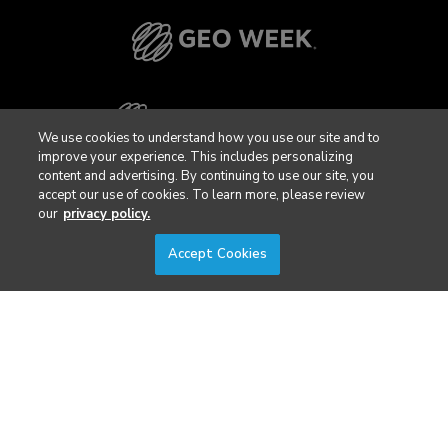
We use cookies to understand how you use our site and to
improve your experience. This includes personalizing
content and advertising. By continuing to use our site, you
accept our use of cookies. To learn more, please review
our
privacy policy.
Accept Cookies
Privacy Policy
DSAR Requests / Do Not Sell My Personal Info
Terms of Use
Locations
Events, Products & Services
© 2026 Diversified Communications. All rights reserved.